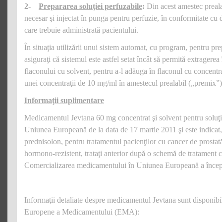
2-
Prepararea soluţiei perfuzabile
:
Din acest amestec preala
necesar şi injectat în punga pentru perfuzie, în conformitate c
care trebuie administrată pacientului.
În situaţia utilizării unui sistem automat, cu program, pentru pre
asiguraţi că sistemul este astfel setat încât să permită extragerea 
flaconului cu solvent, pentru a-l adăuga în flaconul cu concentra
unei concentraţii de 10 mg/ml în amestecul prealabil („premix”)
Informaţii suplimentare
Medicamentul Jevtana 60 mg concentrat şi solvent pentru soluţie
Uniunea Europeană de la data de 17 martie 2011 şi este indicat,
prednisolon, pentru tratamentul pacienţilor cu cancer de prostat
hormono‑rezistent, trataţi anterior după o schemă de tratament c
Comercializarea medicamentului în Uniunea Europeană a începu
Informaţii detaliate despre medicamentul Jevtana sunt disponibi
Europene a Medicamentului (EMA):