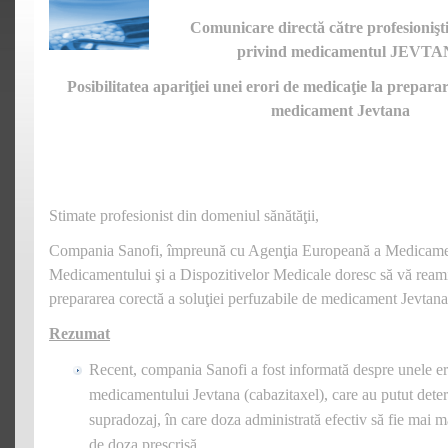
me
Comunicare directă către profesionişti
la
privind medicamentul JEVTAN
pr
so
Posibilitatea apariţiei unei erori de medicaţie la preparar
pe
d
medicament Jevtana
m
Je
Stimate profesionist din domeniul sănătăţii,
Compania Sanofi, împreună cu Agenţia Europeană a Medicament
Medicamentului şi a Dispozitivelor Medicale doresc să vă reami
prepararea corectă a soluţiei perfuzabile de medicament Jevtana
Rezumat
Recent, compania Sanofi a fost informată despre unele ero
medicamentului Jevtana (cabazitaxel), care au putut deter
supradozaj, în care doza administrată efectiv să fie mai
de doza prescrisă.