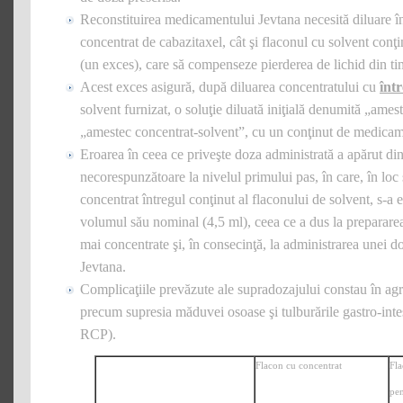
Reconstituirea medicamentului Jevtana necesită diluare în
concentrat de cabazitaxel, cât şi flaconul cu solvent co
(un exces), care să compenseze pierderea de lichid din ti
Acest exces asigură, după diluarea concentratului cu
înt
solvent furnizat, o soluţie diluată iniţială denumită „ames
„amestec concentrat‑solvent”, cu un conţinut de medica
Eroarea în ceea ce priveşte doza administrată a apărut din
necorespunzătoare la nivelul primului pas, în care, în loc
concentrat întregul conţinut al flaconului de solvent, s-a
volumul său nominal (4,5 ml), ceea ce a dus la prepararea u
mai concentrate şi, în consecinţă, la administrarea unei
Jevtana.
Complicaţiile prevăzute ale supradozajului constau în agr
precum supresia măduvei osoase şi tulburările gastro-intes
RCP).
Flacon cu concentrat
Fla
pen