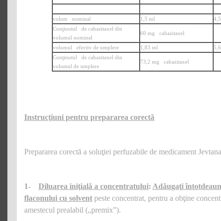
volum nominal
1,5 ml
4,5
Conţinutul de cabazitaxel din
60 mg cabazitaxel
volumul nominal
volumul efectiv de umplere
1,83 ml
5,6
Conţinutul de cabazitaxel din
73,2 mg cabazitaxel
volumul de umplere
Instrucţiuni pentru prepararea corectă
Prepararea corectă a soluţiei perfuzabile de medicament Jevtana 
1-
Diluarea iniţială a concentratului
:
Adăugaţi întotdeau
flaconului cu solvent
peste concentrat, pentru a obţine concent
amestecul prealabil („premix”).