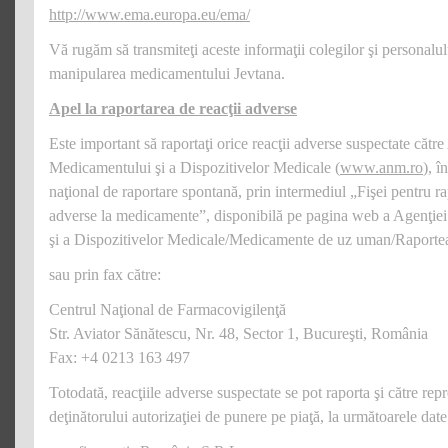
http://www.ema.europa.eu/ema/
Vă rugăm să transmiteţi aceste informaţii colegilor şi personalul
manipularea medicamentului Jevtana.
Apel la raportarea de reacţii adverse
Este important să raportaţi orice reacţii adverse suspectate cătr
Medicamentului şi a Dispozitivelor Medicale (
www.anm.ro
), î
naţional de raportare spontană, prin intermediul „Fişei pentru ra
adverse la medicamente”, disponibilă pe pagina web a Agenţie
şi a Dispozitivelor Medicale/Medicamente de uz uman/Raportea
sau prin fax către:
Centrul Naţional de Farmacovigilenţă
Str. Aviator Sănătescu, Nr. 48, Sector 1, Bucureşti, România
Fax: +4 0213 163 497
Totodată, reacţiile adverse suspectate se pot raporta şi către rep
deţinătorului autorizaţiei de punere pe piaţă, la următoarele date