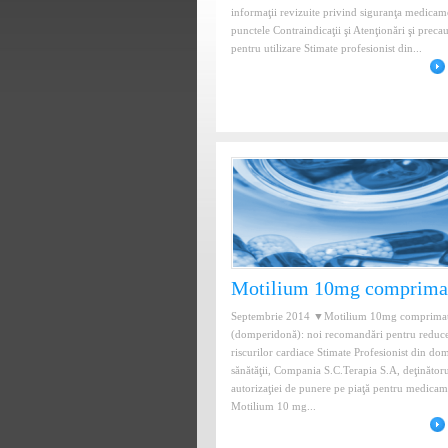
informaţii revizuite privind siguranţa medicam
punctele Contraindicaţii şi Atenţionări şi precau
pentru utilizare Stimate profesionist din...
Motilium 10mg comprimat
Septembrie 2014 ▼Motilium 10mg comprimate
(domperidonă): noi recomandări pentru reduc
riscurilor cardiace Stimate Profesionist din do
sănătăţii, Compania S.C.Terapia S.A, deţinător
autorizaţiei de punere pe piaţă pentru medicam
Motilium 10 mg...