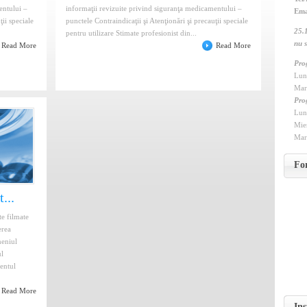
entului –
informaţii revizuite privind siguranţa medicamentului –
Ema
ţii speciale
punctele Contraindicaţii şi Atenţionări şi precauţii speciale
25.
pentru utilizare Stimate profesionist din...
nu s
Read More
Read More
Pro
Luni
Mar
Pro
Lu
Mi
Mar
Fo
...
 filmate
erea
meniul
ul
entul
Read More
Ins