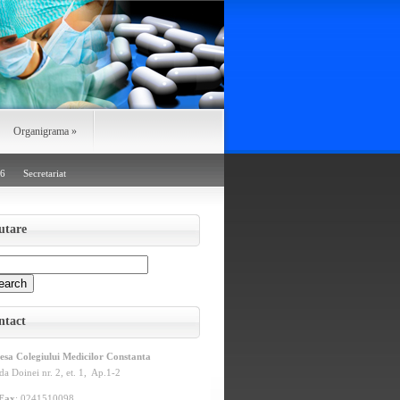
Organigrama
»
26
Secretariat
utare
ntact
esa Colegiului Medicilor Constanta
da Doinei nr. 2, et. 1, Ap.1-2
/Fax
: 0241510098