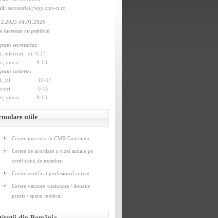
il:
secretariat@app.cmr-ct.ro
12.2025-04.01.2026
e lucreaza cu publicul
gram secretariat:
, miercuri, joi: 9-17
ti, vineri: 9-13
gram casierie:
ni, joi: 10-17
ercuri: 9-15
ti, vineri: 9-13
rmulare utile
Cerere inscriere in CMR Constanta
Cerere de acordare a vizei anuale pe
certificatul de membru
Cerere certificat profesional curent
Cerere vanzare /cesionare / donatie
praxis / spatiu medical
titutii din România