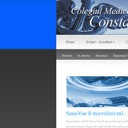
Home
Avizari – Acreditari
»
C
Noutati
In atentia
Anunturi
Important 
SonoVue 8 microlitri/ml...
Septembrie 2014 SonoVue 8 microlitri/ml pulb
solvent pentru dispersie injectabilă (hexafluoru