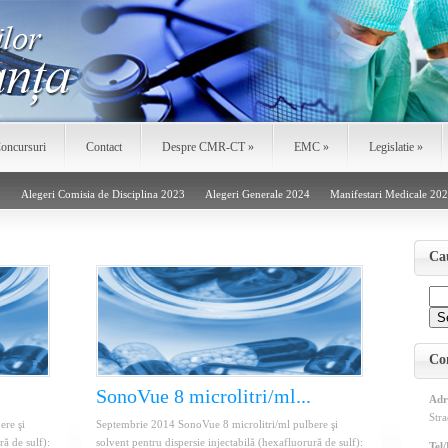
oncursuri
Contact
Despre CMR-CT
»
EMC
»
Legislatie
»
!
Alegeri Comisia de Disciplina 2023
Alegeri Generale 2024
Manifestari Medicale 20
Ca
Co
SonoVue 8 microlitri/ml...
Adr
Stra
ere şi
Septembrie 2014 SonoVue 8 microlitri/ml pulbere şi
ră de sulf):
solvent pentru dispersie injectabilă (hexafluorură de sulf):
Tel