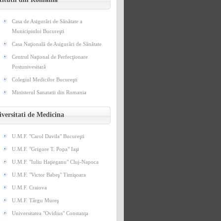
Casa de Asigurări de Sănătate a
Municipiului Bucureşti
Casa Naţională de Asigurări de Sănătate
Centrul Naţional de Perfecţionare
Postunivesitară
Colegiul Medicilor Bucureşti
Ministerul Sanatatii din Romania
versitati de Medicina
U.M.F. "Carol Davila" Bucureşti
U.M.F. "Grigore T. Popa" Iaşi
U.M.F. "Iuliu Haţieganu" Cluj-Napoca
U.M.F. "Victor Babeş" Timişoara
U.M.F. Craiova
U.M.F. Târgu Mureş
Universitatea "Ovidius" Constanţa