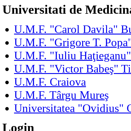
Universitati de Medicin
U.M.F. "Carol Davila" Bu
U.M.F. "Grigore T. Popa"
U.M.F. "Iuliu Haţieganu
U.M.F. "Victor Babeş" T
U.M.F. Craiova
U.M.F. Târgu Mureş
Universitatea "Ovidius" 
Login