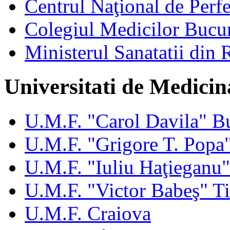
Centrul Naţional de Perfe
Colegiul Medicilor Bucur
Ministerul Sanatatii din
Universitati de Medicin
U.M.F. "Carol Davila" Bu
U.M.F. "Grigore T. Popa"
U.M.F. "Iuliu Haţieganu
U.M.F. "Victor Babeş" T
U.M.F. Craiova