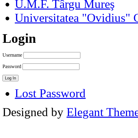
U.M.F. Târgu Mureş
Universitatea "Ovidius" 
Login
Username
Password
Lost Password
Designed by
Elegant Them