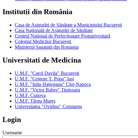
Institutii din România
Casa de Asigurări de Sănătate a Municipiului Bucureşti
Casa Naţională de Asigurări de Sănătate
Centrul Naţional de Perfecţionare Postunivesitară
Colegiul Medicilor Bucureşti
Ministerul Sanatatii din Romania
Universitati de Medicina
U.M.F. "Carol Davila" Bucureşti
U.M.F. "Grigore T. Popa" Iaşi
U.M.F. "Iuliu Haţieganu" Cluj-Napoca
U.M.F. "Victor Babeş" Timişoara
U.M.F. Craiova
U.M.F. Târgu Mureş
Universitatea "Ovidius" Constanţa
Login
Username