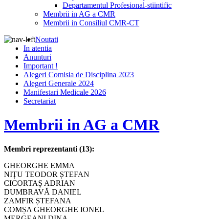
Departamentul Profesional-stiintific
Membrii in AG a CMR
Membrii in Consiliul CMR-CT
Noutati
In atentia
Anunturi
Important !
Alegeri Comisia de Disciplina 2023
Alegeri Generale 2024
Manifestari Medicale 2026
Secretariat
Membrii in AG a CMR
Membri reprezentanti (13):
GHEORGHE EMMA
NIȚU TEODOR ȘTEFAN
CICORTAȘ ADRIAN
DUMBRAVĂ DANIEL
ZAMFIR ȘTEFANA
COMȘA GHEORGHE IONEL
MERGEANI DINA