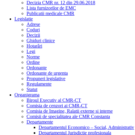
Decizia CMR nr. 12 din 29.06.2018
Lista furnizorilor de EMC
Publicatii medicale CMR
Legislatie
Adrese
Coduri
Decizii
Ghiduri clinice
Hotarâri
Legi
Norme
Ordine
Ordonante
Ordonante de urgenta
Propuneri legislative
Regulamente
Statut
Organigrama
Biroul Executiv al CMR-CT
Comisia de cenzori ai CMR-CT
Comisia de Imagine, Ralatii externe si interne
Comisii de specialitatea ale CMR Constanta
Departamente
Departamentul Economico – Social, Administrativ
Departamentul Jurisdictie profesionala