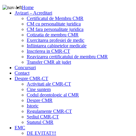
Home
Avizari – Acreditari
Certificatul de Membru CMR
CM cu personalitate juridica
CM fara personalitate juridica
Cotizatia de membru CMR
Exercitarea profesiei de medic
Infiintarea cabinetelor medicale
Inscrierea in CMR-CT
Reavizarea certificatului de membru CMR
Transfer CMR alt judet
Concursuri
Contact
Despre CMR-CT
Activitati ale CMR-CT
Cine suntem
Codul deontologic al CMR
Despre CMR
Istoric
Regulamente CMR-CT
Sediul CMR-CT
Statutul CMR
EMC
DE EVITAT!!!