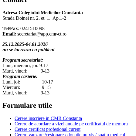
Adresa Colegiului Medicilor Constanta
Strada Doinei nr. 2, et. 1, Ap.1-2
Tel/Fax
: 0241510098
Email:
secretariat@app.cmr-ct.ro
25.12.2025-04.01.2026
nu se lucreaza cu publicul
Program secretariat:
Luni, miercuri, joi: 9-17
Marti, vineri: 9-13
Program casierie:
Luni, joi: 10-17
Miercuri: 9-15
Marti, vineri: 9-13
Formulare utile
Cerere inscriere in CMR Constanta
Cerere de acordare a vizei anuale pe certificatul de membru
Cerere certificat profesional curent
Cerere vanzare /cesionare / donatie praxis / spatiu medical