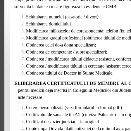
survenita in datele cu care figureaza in evidentele CMB:
Schimbarea numelui (casatorie / divort);
Schimbarea domiciliului
Modificarea mijloacelor de corespondenta: telefon fix, te
Modificarea gradul profesional (obtinerea titlului de medi
Obtinerea celei de-a doua specializari;
Obtinerea de competente / supraspecializari;
Obtinerea / modificarea titlului didactic (asistent, conferent
Obtinerea / modificarea titlului in cercetare (asistent cercet
Obtinerea titlului de Doctor in Stiinte Medicale.
ELIBERAREA
CERTIFICATULUI
DE
MEMBRU AL 
– pentru medicii deja inscrisi in Colegiului Medicilor din Judet
– acte necesare –
Cerere personalizata (vezi formularul in format pdf )
Certificatul de sanatate tip A5 (cu viza Psihiatrie) – in ori
Certificat de cazier judiciar – in original
Copie dupa Dovada platii cotizatiei de la ultimul aviz pa