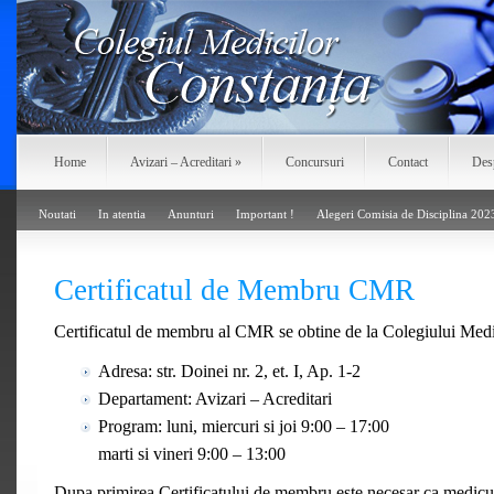
Home
Avizari – Acreditari
»
Concursuri
Contact
Des
Noutati
In atentia
Anunturi
Important !
Alegeri Comisia de Disciplina 202
Certificatul de Membru CMR
Certificatul de membru al CMR se obtine de la Colegiului Medi
Adresa: str. Doinei nr. 2, et. I, Ap. 1-2
Departament: Avizari – Acreditari
Program: luni, miercuri si joi 9:00 – 17:00
marti si vineri 9:00 – 13:00
Dupa primirea Certificatului de membru este necesar ca medicul