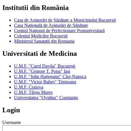
Institutii din România
Casa de Asigurări de Sănătate a Municipiului Bucureşti
Casa Naţională de Asigurări de Sănătate
Centrul Naţional de Perfecţionare Postunivesitară
Colegiul Medicilor Bucureşti
Ministerul Sanatatii din Romania
Universitati de Medicina
U.M.F. "Carol Davila" Bucureşti
U.M.F. "Grigore T. Popa" Iaşi
U.M.F. "Iuliu Haţieganu" Cluj-Napoca
U.M.F. "Victor Babeş" Timişoara
U.M.F. Craiova
U.M.F. Târgu Mureş
Universitatea "Ovidius" Constanţa
Login
Username