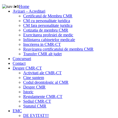
Home
Avizari – Acreditari
Certificatul de Membru CMR
CM cu personalitate juridica
CM fara personalitate juridica
Cotizatia de membru CMR
Exercitarea profesiei de medic
Infiintarea cabinetelor medicale
Inscrierea in CMR-CT
Reavizarea certificatului de membru CMR
Transfer CMR alt judet
Concursuri
Contact
Despre CMR-CT
Activitati ale CMR-CT
Cine suntem
Codul deontologic al CMR
Despre CMR
Istoric
Regulamente CMR-CT
Sediul CMR-CT
Statutul CMR
EMC
DE EVITAT!!!