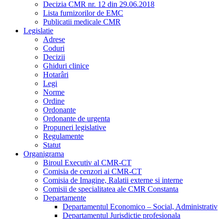
Decizia CMR nr. 12 din 29.06.2018
Lista furnizorilor de EMC
Publicatii medicale CMR
Legislatie
Adrese
Coduri
Decizii
Ghiduri clinice
Hotarâri
Legi
Norme
Ordine
Ordonante
Ordonante de urgenta
Propuneri legislative
Regulamente
Statut
Organigrama
Biroul Executiv al CMR-CT
Comisia de cenzori ai CMR-CT
Comisia de Imagine, Ralatii externe si interne
Comisii de specialitatea ale CMR Constanta
Departamente
Departamentul Economico – Social, Administrativ
Departamentul Jurisdictie profesionala