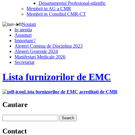
Departamentul Profesional-stiintific
Membrii in AG a CMR
Membrii in Consiliul CMR-CT
Noutati
In atentia
Anunturi
Important !
Alegeri Comisia de Disciplina 2023
Alegeri Generale 2024
Manifestari Medicale 2026
Secretariat
Lista furnizorilor de EMC
Lista furnizorilor de EMC acreditati de CMR
Cautare
Contact