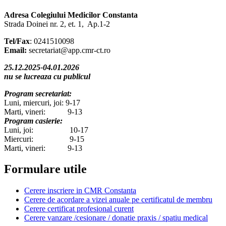
Adresa Colegiului Medicilor Constanta
Strada Doinei nr. 2, et. 1, Ap.1-2
Tel/Fax
: 0241510098
Email:
secretariat@app.cmr-ct.ro
25.12.2025-04.01.2026
nu se lucreaza cu publicul
Program secretariat:
Luni, miercuri, joi: 9-17
Marti, vineri: 9-13
Program casierie:
Luni, joi: 10-17
Miercuri: 9-15
Marti, vineri: 9-13
Formulare utile
Cerere inscriere in CMR Constanta
Cerere de acordare a vizei anuale pe certificatul de membru
Cerere certificat profesional curent
Cerere vanzare /cesionare / donatie praxis / spatiu medical