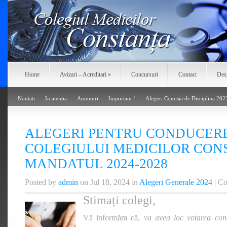
Home
Avizari – Acreditari
»
Concursuri
Contact
Des
Noutati
In atentia
Anunturi
Important !
Alegeri Comisia de Disciplina 202
ALEGERI PENTRU CONDUCER
COLEGIULUI MEDICILOR CON
MANDATUL 2024-2028
Posted by
admin
on Jul 18, 2024 in
Alegeri Generale 2024
|
Co
Stimați colegi,
Vă informăm că,
va avea loc votarea cond