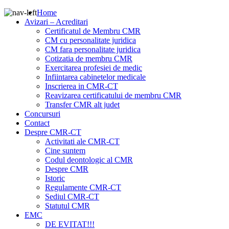
Home
Avizari – Acreditari
Certificatul de Membru CMR
CM cu personalitate juridica
CM fara personalitate juridica
Cotizatia de membru CMR
Exercitarea profesiei de medic
Infiintarea cabinetelor medicale
Inscrierea in CMR-CT
Reavizarea certificatului de membru CMR
Transfer CMR alt judet
Concursuri
Contact
Despre CMR-CT
Activitati ale CMR-CT
Cine suntem
Codul deontologic al CMR
Despre CMR
Istoric
Regulamente CMR-CT
Sediul CMR-CT
Statutul CMR
EMC
DE EVITAT!!!