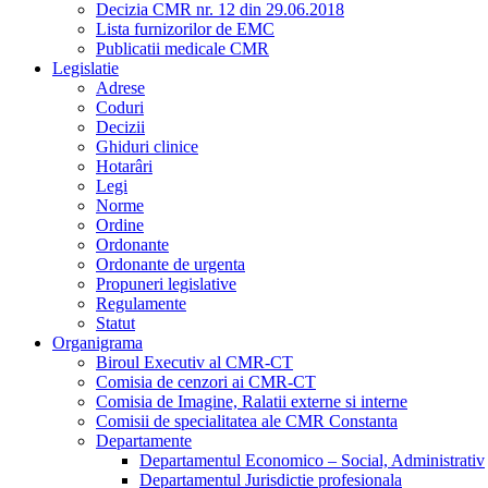
Decizia CMR nr. 12 din 29.06.2018
Lista furnizorilor de EMC
Publicatii medicale CMR
Legislatie
Adrese
Coduri
Decizii
Ghiduri clinice
Hotarâri
Legi
Norme
Ordine
Ordonante
Ordonante de urgenta
Propuneri legislative
Regulamente
Statut
Organigrama
Biroul Executiv al CMR-CT
Comisia de cenzori ai CMR-CT
Comisia de Imagine, Ralatii externe si interne
Comisii de specialitatea ale CMR Constanta
Departamente
Departamentul Economico – Social, Administrativ
Departamentul Jurisdictie profesionala