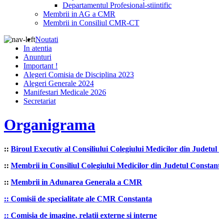
Departamentul Profesional-stiintific
Membrii in AG a CMR
Membrii in Consiliul CMR-CT
Noutati
In atentia
Anunturi
Important !
Alegeri Comisia de Disciplina 2023
Alegeri Generale 2024
Manifestari Medicale 2026
Secretariat
Organigrama
::
Biroul Executiv al Consiliului Colegiului Medicilor din Judetu
::
Membrii in
Consiliul Colegiului Medicilor din Judetul Constan
::
Membrii in Adunarea Generala a CMR
:: Comisii de specialitate ale CMR Constanta
:: Comisia de imagine, relatii externe si interne