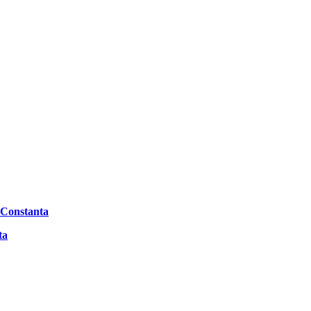
l Constanta
ta