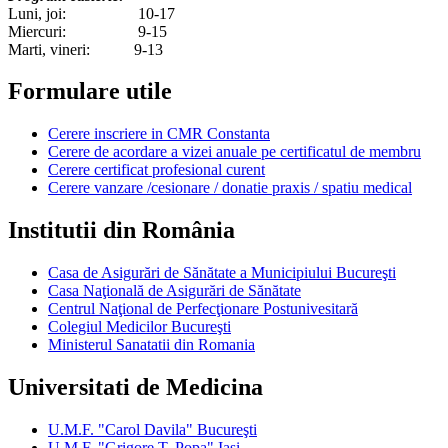
Luni, joi: 10-17
Miercuri: 9-15
Marti, vineri: 9-13
Formulare utile
Cerere inscriere in CMR Constanta
Cerere de acordare a vizei anuale pe certificatul de membru
Cerere certificat profesional curent
Cerere vanzare /cesionare / donatie praxis / spatiu medical
Institutii din România
Casa de Asigurări de Sănătate a Municipiului Bucureşti
Casa Naţională de Asigurări de Sănătate
Centrul Naţional de Perfecţionare Postunivesitară
Colegiul Medicilor Bucureşti
Ministerul Sanatatii din Romania
Universitati de Medicina
U.M.F. "Carol Davila" Bucureşti
U.M.F. "Grigore T. Popa" Iaşi