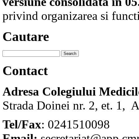
versiune consolidata in 05
privind organizarea si func
Cautare
Contact
Adresa Colegiului Medici
Strada Doinei nr. 2, et. 1, 
Tel/Fax
: 0241510098
Email:
secretariat@app.cmr