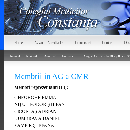
Home
Avizari – Acreditari
»
Concursuri
Contact
Des
Noutati
In atentia
Anunturi
Important !
Alegeri Comisia de Disciplina 202
Membrii in AG a CMR
Membri reprezentanti (13):
GHEORGHE EMMA
NIȚU TEODOR ȘTEFAN
CICORTAȘ ADRIAN
DUMBRAVĂ DANIEL
ZAMFIR ȘTEFANA