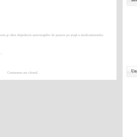
orta şi către deţinătorii autorizaţiilor de punere pe piaţă a medicamentelor.
.,
Uni
Comments are closed.