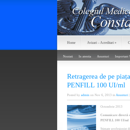
Home
Avizari – Acreditari
»
C
Noutati
In atentia
Anunturi
Important 
Retragerea de pe pi
PENFILL 100 UI/ml
Posted by
admin
on Nov 6, 2013 in
Anunturi
Octombrie 2013
Comunicare directă c
PENFILL 100 UI/ml
Stimate profesionist d