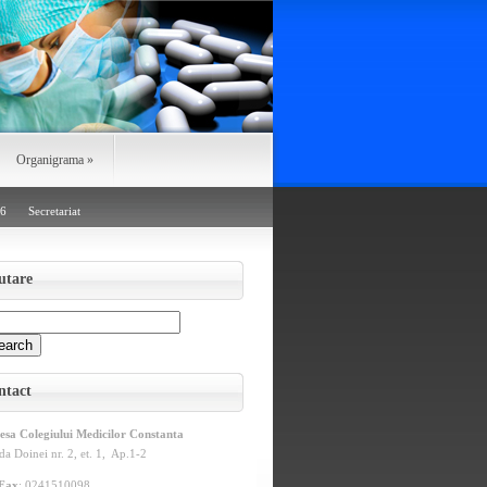
Organigrama
»
26
Secretariat
utare
ntact
esa Colegiului Medicilor Constanta
da Doinei nr. 2, et. 1, Ap.1-2
/Fax
: 0241510098