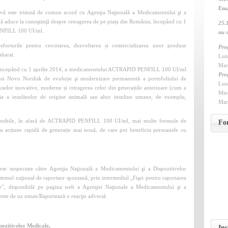
ACTRAPID
Ema
PENFILL
vă este trimisă de comun acord cu Agenţia Naţională a Medicamentului şi a
100
aduce la cunoştinţă despre retragerea de pe piața din România, începând cu 1
25.
UI/ml
ENFILL 100 UI/ml.
nu s
orturile pentru cercetarea, dezvoltarea și comercializarea unor produse
Pro
aharat.
Luni
Mar
a, începând cu 1 aprilie 2014, a medicamentului ACTRAPID PENFILL 100 UI/ml
Pro
aniei Novo Nordisk de evoluție şi modernizare permanentă a portofoliului de
Lu
selor inovative, moderne și retragerea celor din generațiile anterioare (cum a
Mi
ia a insulinelor de origine animală sau altor insuline umane, de exemplu,
Mar
ponibile, în afară de ACTRAPID PENFILL 100 UI/ml, mai multe formule de
Fo
 cu acțiune rapidă de generație mai nouă, de care pot beneficia persoanele cu
erse suspectate către Agenţia Naţională a Medicamentului şi a Dispozitivelor
istemul naţional de raportare spontană, prin intermediul „Fişei pentru raportarea
te”, disponibilă pe pagina web a Agenţiei Naţionale a Medicamentului şi a
ente de uz uman/Raportează o reacţie adversă
pozitivelor Medicale,
Ins