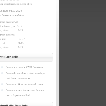
il:
secretariat@app.cmr-ct.ro
12.2025-04.01.2026
e lucreaza cu publicul
gram secretariat:
, miercuri, joi: 9-17
ti, vineri: 9-13
gram casierie:
ni, joi: 10-17
ercuri: 9-15
ti, vineri: 9-13
rmulare utile
Cerere inscriere in CMR Constanta
Cerere de acordare a vizei anuale pe
certificatul de membru
Cerere certificat profesional curent
Cerere vanzare /cesionare / donatie
praxis / spatiu medical
titutii din România