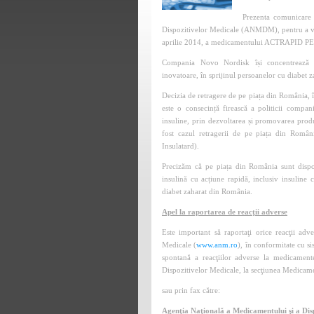
Prezenta comunicare 
Dispozitivelor Medicale (ANMDM), pentru a vă 
aprilie 2014, a medicamentului ACTRAPID P
Compania Novo Nordisk își concentrează ef
inovatoare, în sprijinul persoanelor cu diabet z
Decizia de retragere de pe piața din Români
este o consecință firească a politicii comp
insuline, prin dezvoltarea și promovarea produ
fost cazul retragerii de pe piața din Român
Insulatard).
Precizăm că pe piața din România sunt dis
insulină cu acțiune rapidă, inclusiv insuline
diabet zaharat din România.
Apel la raportarea de reacţii adverse
Este important să raportaţi orice reacţii adv
Medicale (
www.anm.ro
), în conformitate cu s
spontană a reacţiilor adverse la medicamen
Dispozitivelor Medicale, la secţiunea Medicam
sau prin fax către:
Agenţia Naţională a Medicamentului şi a Dis