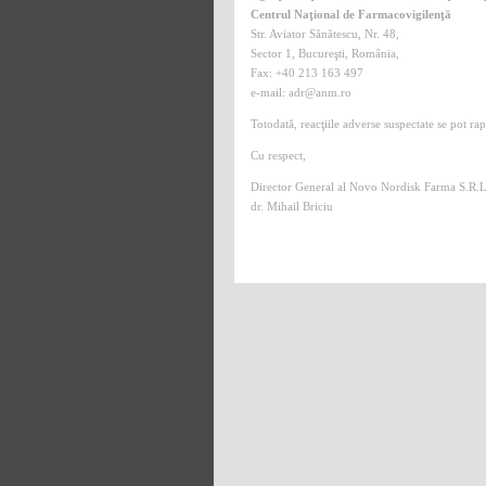
Centrul Naţional de Farmacovigilenţă
Str. Aviator Sănătescu, Nr. 48,
Sector 1, Bucureşti, România,
Fax: +40 213 163 497
e-mail: adr@anm.ro
Totodată, reacţiile adverse suspectate se pot rap
Cu respect,
Director General al Novo Nordisk Farma S.R.L
dr. Mihail Briciu