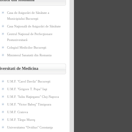
Casa de Asigurări de Sănătate a
Municipiului Bucureşti
Casa Naţională de Asigurări de Sănătate
Centrul Naţional de Perfecţionare
Postunivesitară
Colegiul Medicilor Bucureşti
Ministerul Sanatatii din Romania
versitati de Medicina
U.M.F. "Carol Davila" Bucureşti
U.M.F. "Grigore T. Popa" Iaşi
U.M.F. "Iuliu Haţieganu" Cluj-Napoca
U.M.F. "Victor Babeş" Timişoara
U.M.F. Craiova
U.M.F. Târgu Mureş
Universitatea "Ovidius" Constanţa