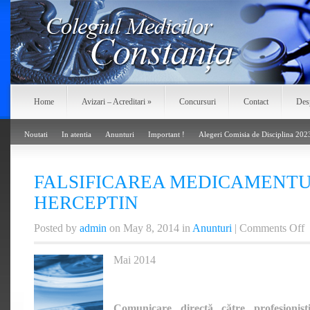
Home
Avizari – Acreditari
»
Concursuri
Contact
Des
Noutati
In atentia
Anunturi
Important !
Alegeri Comisia de Disciplina 202
FALSIFICAREA MEDICAMENTU
HERCEPTIN
o
Posted by
admin
on May 8, 2014 in
Anunturi
|
Comments Off
F
M
Mai 2014
H
Comunicare directă către profesionişt