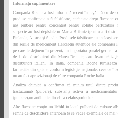
Informaţii suplimentare
Compania Roche a fost informată recent în legătură cu desc
produse confirmate a fi falsificate, etichetate drept flacoan
mg pulbere pentru concentrat pentru soluţie perfuzabilă (
suspecte au fost depistate în Marea Britanie (pentru a fi distrib
Finlanda, Austria şi Suedia. Produsele falsificate au aceleaşi seri
din seriile de medicament Herceptin autentice ale companiei 
pe care le deţinem în prezent, un importator paralel german 
de la doi distribuitori din Marea Britanie, care le-au achiziţ
distribuitori italieni. În Italia, compania Roche furnizea
farmaciile din spitale, conform legislaţiei naţionale, ceea ce înse
nu au fost aprovizionaţi de către compania Roche Italia.
Analiza chimică a confirmat că minim unul dintre produs
trastuzumab (pulbere), substanţa activă a medicamentulu
(pulbere),un antibiotic din clasa cefalosporinelor.
Alte flacoane conţin un
lichid
în locul pulberii de culoare alb
semne de
deschidere
anterioară (a se vedea exemplele de mai j