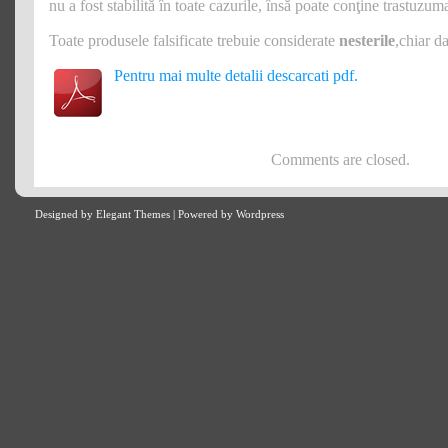
nu a fost stabilită în toate cazurile, însă poate conţine trastuzum
Toate produsele falsificate trebuie considerate
nesterile
,chiar da
Pentru mai multe detalii descarcati pdf.
Comments are closed.
Designed by
Elegant Themes
| Powered by
Wordpress