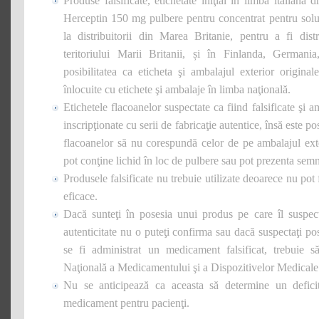
Produse falsificate, etichetate iniţial în limba italian
Herceptin 150 mg pulbere pentru concentrat pentru soluţi
la distribuitorii din Marea Britanie, pentru a fi dist
teritoriului Marii Britanii, și în Finlanda, Germani
posibilitatea ca eticheta şi ambalajul exterior original
înlocuite cu etichete şi ambalaje în limba naţională.
Etichetele flacoanelor suspectate ca fiind falsificate şi a
inscripţionate cu serii de fabricaţie autentice, însă este pos
flacoanelor să nu corespundă celor de pe ambalajul exte
pot conţine lichid în loc de pulbere sau pot prezenta sem
Produsele falsificate nu trebuie utilizate deoarece nu pot f
eficace.
Dacă sunteţi în posesia unui produs pe care îl suspecta
autenticitate nu o puteţi confirma sau dacă suspectaţi pos
se fi administrat un medicament falsificat, trebuie s
Naţională a Medicamentului şi a Dispozitivelor Medicale
Nu se anticipează ca aceasta să determine un defici
medicament pentru pacienţi.