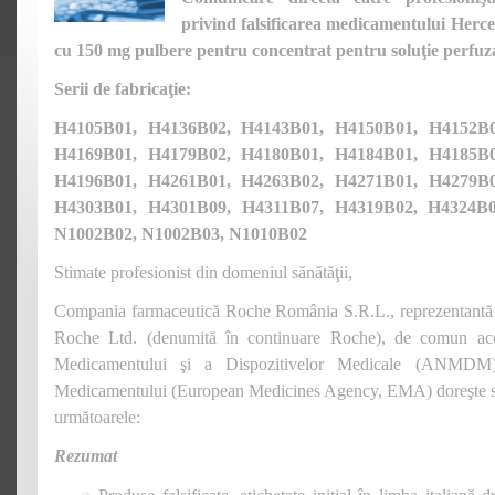
privind falsificarea medicamentului Herce
cu 150 mg pulbere pentru concentrat pentru soluţie perfuz
Serii de fabricaţie:
H4105B01, H4136B02, H4143B01, H4150B01, H4152B0
H4169B01, H4179B02, H4180B01, H4184B01, H4185B0
H4196B01, H4261B01, H4263B02, H4271B01, H4279B0
H4303B01, H4301B09, H4311B07, H4319B02, H4324B0
N1002B02, N1002B03, N1010B02
Stimate profesionist din domeniul sănătăţii,
Compania farmaceutică Roche România S.R.L., reprezentan
Roche Ltd. (denumită în continuare Roche), de comun ac
Medicamentului şi a Dispozitivelor Medicale (ANMDM
Medicamentului (European Medicines Agency, EMA) doreşte să
următoarele:
Rezumat