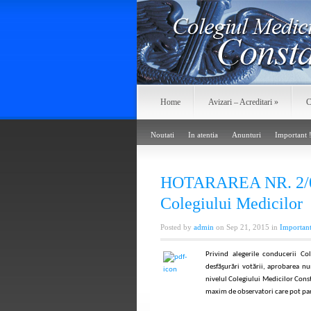
Home
Avizari – Acreditari
»
C
Noutati
In atentia
Anunturi
Important 
HOTARAREA NR. 2/01.
Colegiului Medicilor
Posted by
admin
on Sep 21, 2015 in
Important
Privind alegerile conducerii C
desfăşurări votării, aprobarea n
nivelul Colegiului Medicilor Const
maxim de observatori care pot part