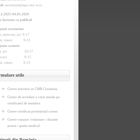
il:
secretariat@app.cmr-ct.ro
12.2025-04.01.2026
e lucreaza cu publicul
gram secretariat:
, miercuri, joi: 9-17
ti, vineri: 9-13
gram casierie:
ni, joi: 10-17
ercuri: 9-15
ti, vineri: 9-13
rmulare utile
Cerere inscriere in CMR Constanta
Cerere de acordare a vizei anuale pe
certificatul de membru
Cerere certificat profesional curent
Cerere vanzare /cesionare / donatie
praxis / spatiu medical
titutii din România