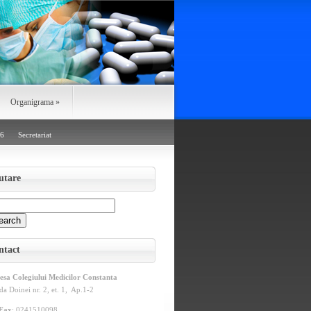
Organigrama
»
26
Secretariat
utare
ntact
esa Colegiului Medicilor Constanta
da Doinei nr. 2, et. 1, Ap.1-2
/Fax
: 0241510098