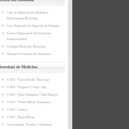
Casa de Asigurări de Sănătate a
Municipiului Bucureşti
Casa Naţională de Asigurări de Sănătate
Centrul Naţional de Perfecţionare
Postunivesitară
Colegiul Medicilor Bucureşti
Ministerul Sanatatii din Romania
versitati de Medicina
U.M.F. "Carol Davila" Bucureşti
U.M.F. "Grigore T. Popa" Iaşi
U.M.F. "Iuliu Haţieganu" Cluj-Napoca
U.M.F. "Victor Babeş" Timişoara
U.M.F. Craiova
U.M.F. Târgu Mureş
Universitatea "Ovidius" Constanţa