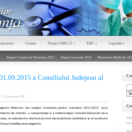
oncursuri
Contact
Despre CMR-CT
»
EMC
»
Legislatie
»
!
Alegeri Comisia de Disciplina 2023
Alegeri Generale 2024
Manifestari Medicale 20
Ca
09.2015 a Consiliului Judeţean al
on
 !
|
Comments Off
HOTARAREA
Co
NR.
olegiului Medicilor din Judeţul Constanţa pentru mandatul 2015-2019, locul
2/01.09.2015
umărului de membri, a componenţei şi a indemnizaţiei Comisiei Electorale de la
a
Adr
anţa, al calendarului electoral privind declaraţiile de candidaturi şi al numărului
Consiliului
Stra
icipa la desfăşurarea alegerilor.
Judeţean
Tel